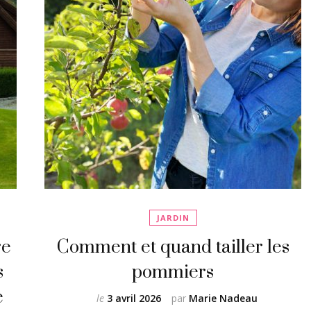
JARDIN
re
Comment et quand tailler les
s
pommiers
e
le
3 avril 2026
par
Marie Nadeau