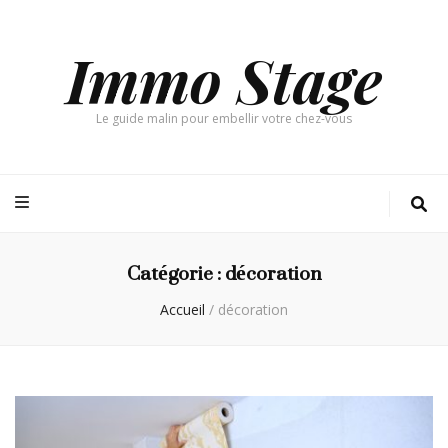
Immo Stage
Le guide malin pour embellir votre chez-vous
Catégorie :
décoration
Accueil
/
décoration