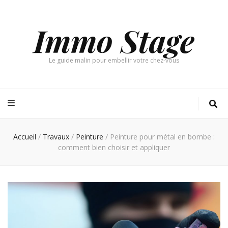
Immo Stage
Le guide malin pour embellir votre chez-vous
Accueil
/
Travaux
/
Peinture
/
Peinture pour métal en bombe :
comment bien choisir et appliquer