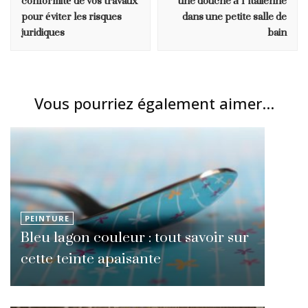
conformité de vos travaux
une douche à l’italienne
pour éviter les risques
dans une petite salle de
juridiques
bain
Vous pourriez également aimer...
PEINTURE
Bleu lagon couleur : tout savoir sur
cette teinte apaisante