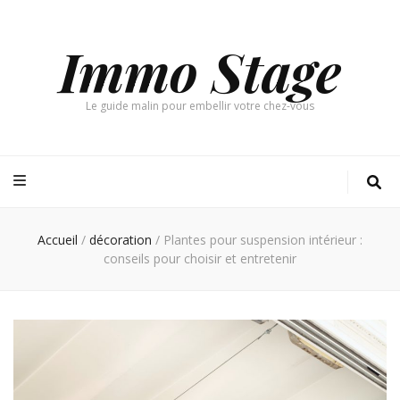
Immo Stage
Le guide malin pour embellir votre chez-vous
Accueil
/
décoration
/
Plantes pour suspension intérieur :
conseils pour choisir et entretenir