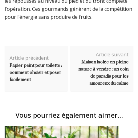
les repousses au niveau du pied et du tronc complète
l’opération. Ces gourmands génèrent de la compétition
pour l’énergie sans produire de fruits.
Navigation
Article suivant
d'article
Article précédent
Maison isolée en pleine
Papier peint pour toilette :
nature à vendre : un coin
comment choisir et poser
de paradis pour les
facilement
amoureux du calme
Vous pourriez également aimer...