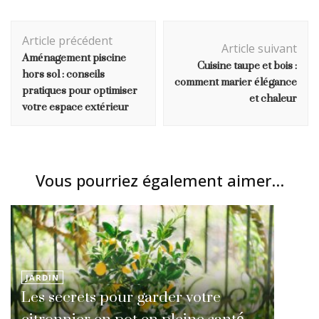
Navigation
Article précédent
d'article
Article suivant
Aménagement piscine
Cuisine taupe et bois :
hors sol : conseils
comment marier élégance
pratiques pour optimiser
et chaleur
votre espace extérieur
Vous pourriez également aimer...
JARDIN
Les secrets pour garder votre
citronnier en pot en pleine santé