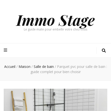
Immo Stage
Le guide malin pour embellir votre chez-vous
Accueil
/
Maison
/
Salle de bain
/
Parquet pvc pour salle de bain :
guide complet pour bien choisir