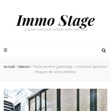
Immo Stage
Le guide malin pour embellir votre chez-vous
Accueil
/
Maison
/
Porte verrière galandage : comment optimiser
l’espace de votre intérieur