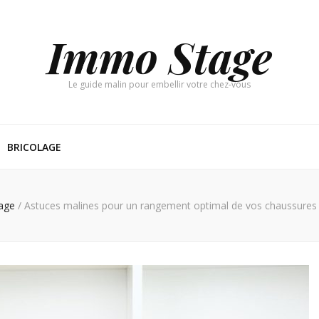
Immo Stage
Le guide malin pour embellir votre chez-vous
BRICOLAGE
lage
/
Astuces malines pour un rangement optimal de vos chaussures 